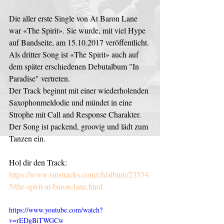
Die aller erste Single von At Baron Lane 
war «The Spirit». Sie wurde, mit viel Hype 
auf Bandseite, am 15.10.2017 veröffentlicht. 
Als dritter Song ist «The Spirit» auch auf 
dem später erschiedenen Debutalbum "In 
Paradise" vertreten. 
Der Track beginnt mit einer wiederholenden 
Saxophonmeldodie und mündet in eine 
Strophe mit Call and Response Charakter. 
Der Song ist packend, groovig und lädt zum 
Tanzen ein.
Hol dir den Track:
https://www.smstracks.com/ch/album/23534
5/the-spirit-at-baron-lane.html
https://www.youtube.com/watch?
v=rEDgBiTWGCw