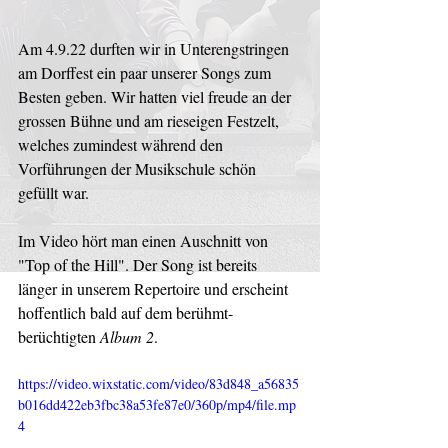
Am 4.9.22 durften wir in Unterengstringen 
am Dorffest ein paar unserer Songs zum 
Besten geben. Wir hatten viel freude an der 
grossen Bühne und am rieseigen Festzelt, 
welches zumindest während den 
Vorführungen der Musikschule schön 
gefüllt war.
Im Video hört man einen Auschnitt von 
"Top of the Hill". Der Song ist bereits 
länger in unserem Repertoire und erscheint 
hoffentlich bald auf dem berühmt-
berüchtigten 
Album 2
.
https://video.wixstatic.com/video/83d848_a56835
b016dd422eb3fbc38a53fe87e0/360p/mp4/file.mp
4